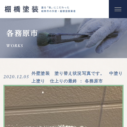
ホーム
各務原市
棚橋塗装の強み
WORKS
サービス紹介
料金プラン
外壁塗装 塗り替え状況写真です。 中塗り
2020.12.05
上塗り 仕上りの最終
： 各務原市
施工完了までの流れ
会社概要
施工事例